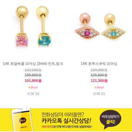
14K 로얄써클 피어싱 (3mm) 민트,핑크
14K 호루스큐빅 피어싱
192,000원
229,000원
105,000원
125,000원
101,900원
121,300원
리뷰 16
리뷰 21