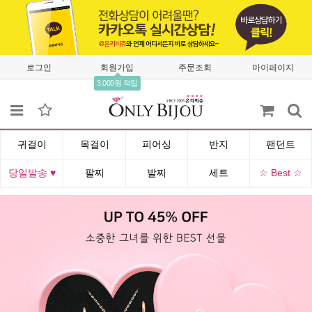
로그인
회원가입
주문조회
마이페이지
3,000원 적립
귀걸이
목걸이
피어싱
반지
팬던트
당일발송 ♥
팔찌
발찌
세트
☆ Best ☆