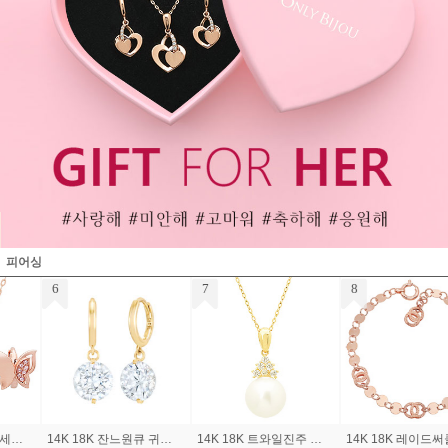
피어싱
7
8
9
14K 18K 트와일진주 목걸이
14K 18K 레이드써클 팔찌
14K 18K 까미유큐빅링 귀걸이 (소)