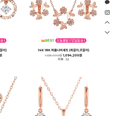
귀걸이)
14K 18K 퍼퓸나비세트 (목걸이,귀걸이)
0원
1,128,000원
1,094,200원
리뷰 : 52