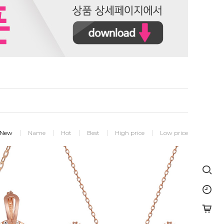
New
Name
Hot
Best
High price
Low price