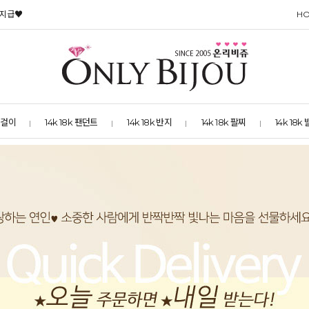
 지급♥
H
 목걸이
14k 18k 팬던트
14k 18k 반지
14k 18k 팔찌
14k 18k