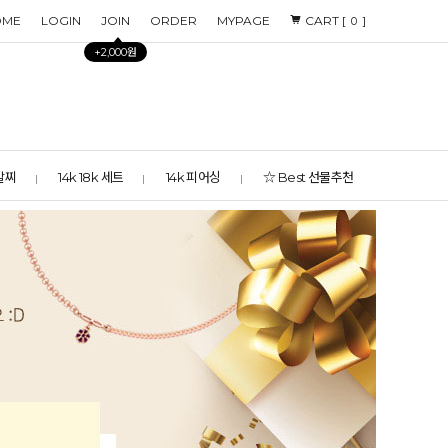
OME
LOGIN
JOIN
ORDER
MYPAGE
CART [
]
0
+2,000원
 발찌
14k 18k 세트
14k 피어싱
☆ Best 선물추천