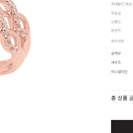
최대할인 예상
적립금
브랜드
원산지
특이사항
금색상
사이즈
이니셜각인
총 상품 