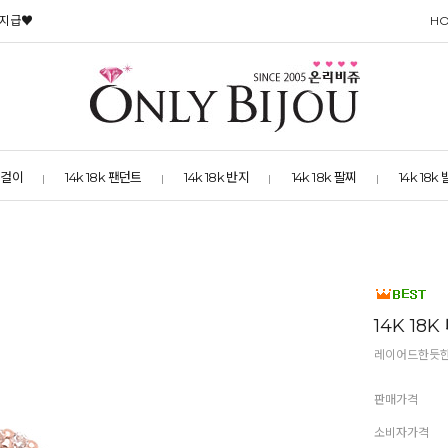
 지급♥
H
 목걸이
14k 18k 팬던트
14k 18k 반지
14k 18k 팔찌
14k 18k
14K 1
레이어드한듯한 
판매가격
소비자가격