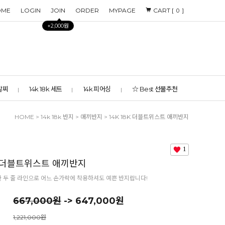
OME
LOGIN
JOIN
ORDER
MYPAGE
CART [
]
0
+2,000원
 발찌
14k 18k 세트
14k 피어싱
☆ Best 선물추천
HOME
>
14k 18k 반지
>
애끼반지
> 14K 18K 더블트위스트 애끼반지
1
8K 더블트위스트 애끼반지
두 줄 라인으로 어느 손가락에 착용하셔도 예쁜 반지랍니다!
667,000원
-> 647,000원
1,221,000원