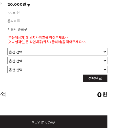
가
20,000원
6600원
온리비쥬
서울시 종로구
[주문메세지]에 반지사이즈를 적어주세요^^
[이니셜각인]은 각인내용(위치+글씨체)을 적어주세요^^
선택완료
0
금액
원
BUY IT NOW