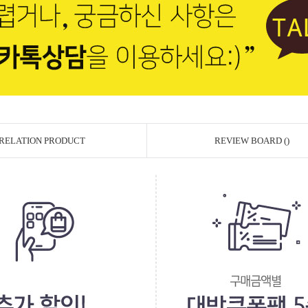
RELATION PRODUCT
REVIEW BOARD ()
페이코 ID로 