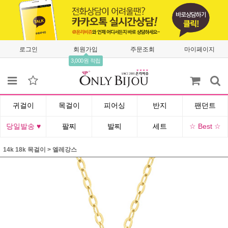
로그인
회원가입
주문조회
마이페이지
3,000원 적립
귀걸이
목걸이
피어싱
반지
팬던트
당일발송 ♥
팔찌
발찌
세트
☆ Best ☆
14k 18k 목걸이
>
엘레강스