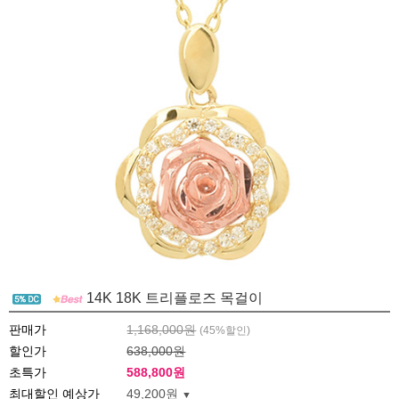
14K 18K 트리플로즈 목걸이
판매가
1,168,000원
(
45
%할인)
할인가
638,000원
초특가
588,800
원
최대할인 예상가
49,200원