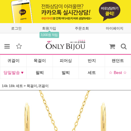
로그인
회원가입
주문조회
마이페이지
3,000원 적립
귀걸이
목걸이
피어싱
반지
팬던트
당일발송 ♥
팔찌
발찌
세트
☆ Best ☆
14k 18k 세트
>
목걸이,귀걸이