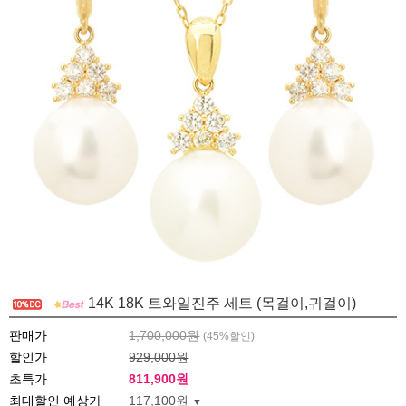
14K 18K 트와일진주 세트 (목걸이,귀걸이)
판매가
1,700,000원
(
45
%할인)
할인가
929,000원
초특가
811,900
원
최대할인 예상가
117,100원