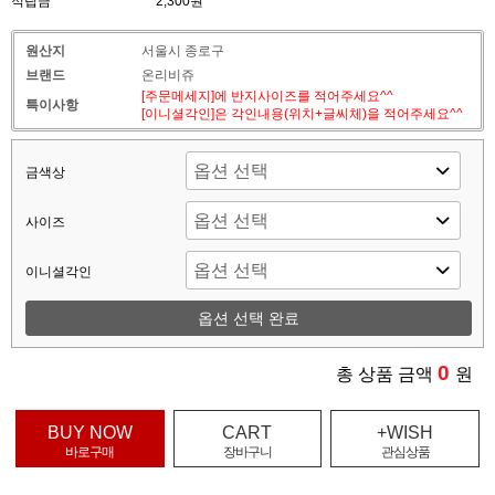
적립금
2,300원
원산지
서울시 종로구
브랜드
온리비쥬
[주문메세지]에 반지사이즈를 적어주세요^^
특이사항
[이니셜각인]은 각인내용(위치+글씨체)을 적어주세요^^
금색상
사이즈
이니셜각인
옵션 선택 완료
0
총 상품 금액
원
BUY NOW
CART
+WISH
바로구매
장바구니
관심상품