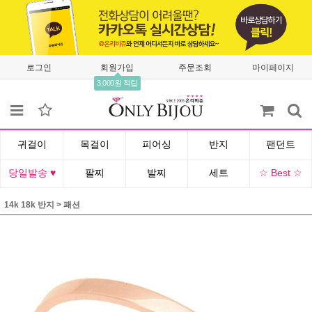
로그인
회원가입
주문조회
마이페이지
3,000원 적립
귀걸이
목걸이
피어싱
반지
팬던트
당일발송 ♥
팔찌
발찌
세트
☆ Best ☆
14k 18k 반지
>
패션