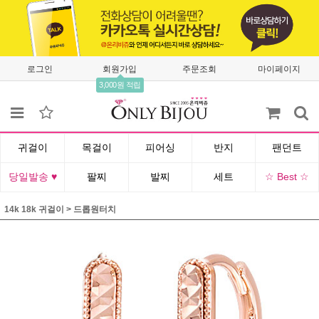
로그인
회원가입
주문조회
마이페이지
3,000원 적립
귀걸이
목걸이
피어싱
반지
팬던트
당일발송 ♥
팔찌
발찌
세트
☆ Best ☆
14k 18k 귀걸이
>
드롭원터치