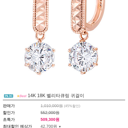
14K 18K 벨리타큐링 귀걸이
판매가
1,010,000원
(
45
%할인)
할인가
552,000원
초특가
509,300
원
최대할인 예상가
42,700원