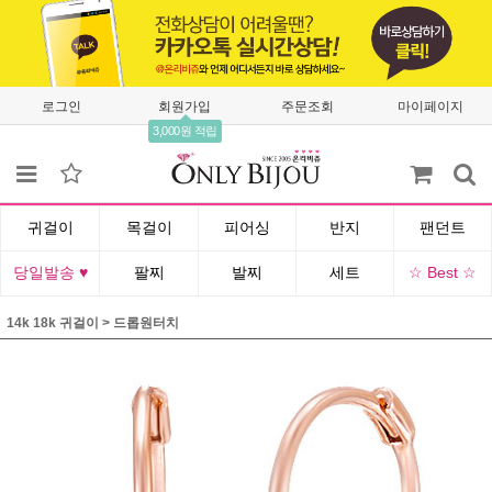
로그인
회원가입
주문조회
마이페이지
3,000원 적립
귀걸이
목걸이
피어싱
반지
팬던트
당일발송 ♥
팔찌
발찌
세트
☆ Best ☆
14k 18k 귀걸이
>
드롭원터치