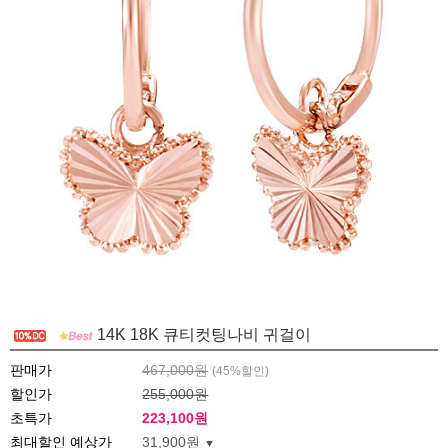
14K 18K 큐티컷팅나비 귀걸이
판매가
467,000원
(
45
%할인)
할인가
255,000원
초특가
223,100
원
최대할인 예상가
31,900원