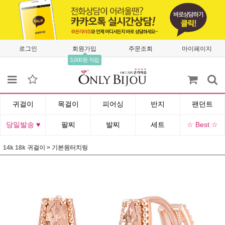
로그인
회원가입
주문조회
마이페이지
3,000원 적립
귀걸이
목걸이
피어싱
반지
팬던트
당일발송 ♥
팔찌
발찌
세트
☆ Best ☆
14k 18k 귀걸이
>
기본원터치링