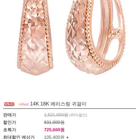
14K 18K 에리스링 귀걸이
판매가
1,521,000원
(
45
%할인)
할인가
831,000원
초특가
725,600
원
최대할인 예상가
105,400원