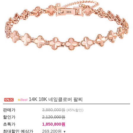
14K 18K 네잎클로버 팔찌
판매가
3,880,000원
(
45
%할인)
할인가
2,120,000원
초특가
1,850,800
원
최대할인 예상가
269,200원