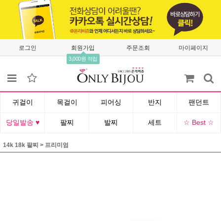
로그인
회원가입
주문조회
마이페이지
3,000원 적립
귀걸이
목걸이
피어싱
반지
팬던트
당일발송 ♥
팔찌
발찌
세트
☆ Best ☆
14k 18k 팔찌
>
프리미엄