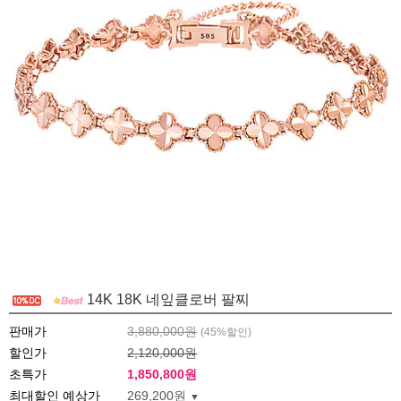
14K 18K 네잎클로버 팔찌
판매가
3,880,000원
(
45
%할인)
할인가
2,120,000원
초특가
1,850,800
원
최대할인 예상가
269,200원