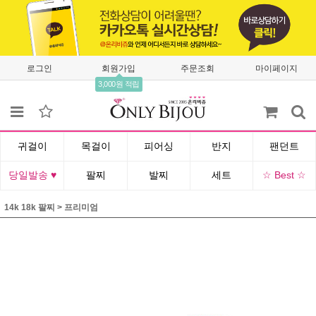
로그인
회원가입
주문조회
마이페이지
3,000원 적립
귀걸이
목걸이
피어싱
반지
팬던트
당일발송 ♥
팔찌
발찌
세트
☆ Best ☆
14k 18k 팔찌
>
프리미엄