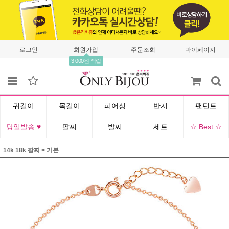
로그인
회원가입
주문조회
마이페이지
3,000원 적립
귀걸이
목걸이
피어싱
반지
팬던트
당일발송 ♥
팔찌
발찌
세트
☆ Best ☆
14k 18k 팔찌
>
기본