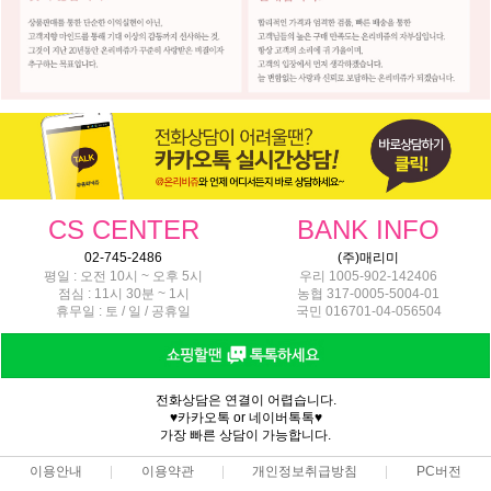
CS CENTER
BANK INFO
02-745-2486
(주)매리미
평일 : 오전 10시 ~ 오후 5시
우리 1005-902-142406
점심 : 11시 30분 ~ 1시
농협 317-0005-5004-01
휴무일 : 토 / 일 / 공휴일
국민 016701-04-056504
전화상담은 연결이 어렵습니다.
♥카카오톡 or 네이버톡톡♥
가장 빠른 상담이 가능합니다.
이용안내
이용약관
개인정보취급방침
PC버전