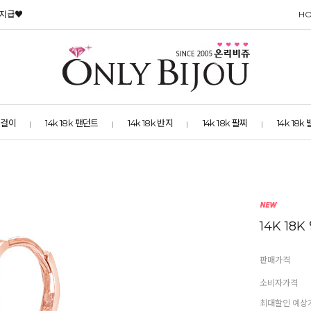
 지급♥
H
 목걸이
14k 18k 팬던트
14k 18k 반지
14k 18k 팔찌
14k 18k
14K 1
판매가격
소비자가격
최대할인 예상