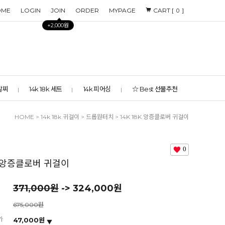
OME
LOGIN
JOIN
ORDER
MYPAGE
CART [
]
0
+2,000원
 발찌
14k 18k 세트
14k 피어싱
☆ Best 선물추천
HOME
>
14k 18k 귀걸이
>
드롭원터치
> 14K 18K 앙증클로버 귀걸이
0
8K 앙증클로버 귀걸이
371,000원
-> 324,000원
675,000원
가
47,000원