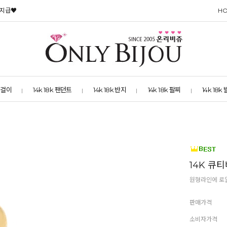
 지급♥
H
 목걸이
14k 18k 팬던트
14k 18k 반지
14k 18k 팔찌
14k 18k
14K 큐
원형라인에 로
판매가격
소비자가격