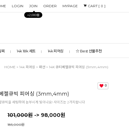
OME
LOGIN
JOIN
ORDER
MYPAGE
CART [
]
0
+2,000원
 발찌
14k 18k 세트
14k 피어싱
☆ Best 선물추천
HOME
>
14k 피어싱
>
패션
> 14K 큐티베젤큐빅 피어싱 (3mm,4mm)
0
티베젤큐빅 피어싱 (3mm,4mm)
얄큐빅을 세팅하여 눈부시게 빛이나요! 사이즈는 2가지랍니다
101,000원
-> 98,000원
185,000원