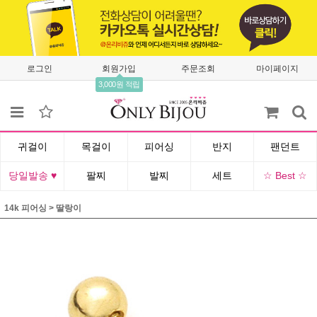
로그인
회원가입
주문조회
마이페이지
3,000원 적립
귀걸이
목걸이
피어싱
반지
팬던트
당일발송 ♥
팔찌
발찌
세트
☆ Best ☆
14k 피어싱
>
딸랑이