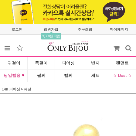
로그인
회원가입
주문조회
마이페이지
3,000원 적립
귀걸이
목걸이
피어싱
반지
팬던트
당일발송 ♥
팔찌
발찌
세트
☆ Best ☆
14k 피어싱
>
패션