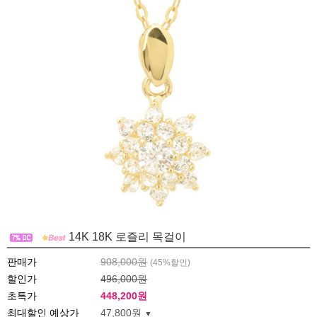
14K 18K 로즐리 목걸이
판매가
908,000원
(
45
%할인)
할인가
496,000원
초특가
448,200
원
최대할인 예상가
47,800원