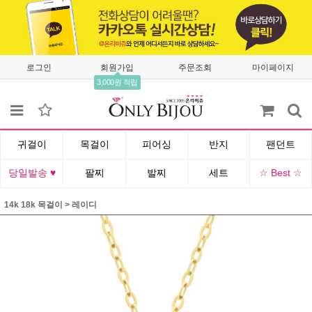
로그인
회원가입
주문조회
마이페이지
3,000원 적립
귀걸이
목걸이
피어싱
반지
팬던트
당일발송 ♥
팔찌
발찌
세트
☆ Best ☆
14k 18k 목걸이
>
레이디