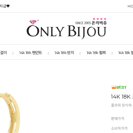
 지급♥
H
 목걸이
14k 18k 팬던트
14k 18k 반지
14k 18k 팔찌
14k 18k
14K 18
플라워 장식에 
판매가격
소비자가격