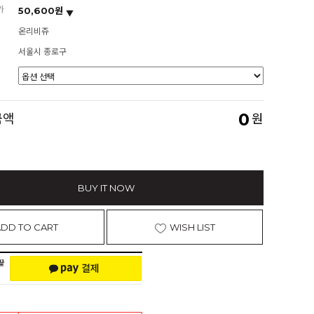
가
50,600원
온리비쥬
서울시 종로구
0
금액
원
BUY IT NOW
ADD TO CART
WISH LIST