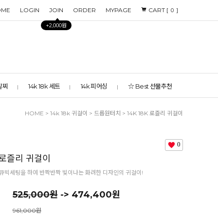
OME
LOGIN
JOIN
ORDER
MYPAGE
CART [
]
0
+2,000원
 발찌
14k 18k 세트
14k 피어싱
☆ Best 선물추천
HOME
>
14k 18k 귀걸이
>
드롭원터치
> 14K 18K 로즐리 귀걸이
0
K 로즐리 귀걸이
큐빅세팅을 하여 반짝반짝 빛이나는 화려한 디자인의 귀걸이!
525,000원
-> 474,400원
961,000원