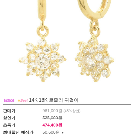
14K 18K 로즐리 귀걸이
판매가
961,000원
(
45
%할인)
할인가
525,000원
초특가
474,400
원
최대할인 예상가
50,600원