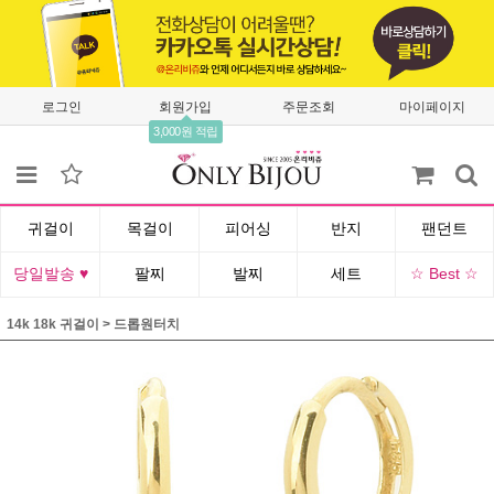
로그인
회원가입
주문조회
마이페이지
3,000원 적립
귀걸이
목걸이
피어싱
반지
팬던트
당일발송 ♥
팔찌
발찌
세트
☆ Best ☆
14k 18k 귀걸이
>
드롭원터치