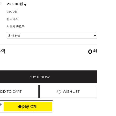
가
22,500원
7500원
온리비쥬
서울시 종로구
0
금액
원
BUY IT NOW
ADD TO CART
WISH LIST