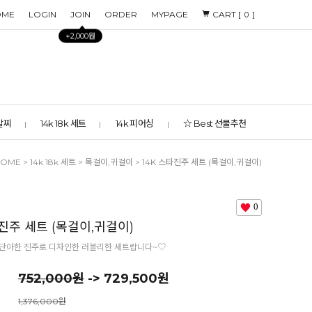
OME
LOGIN
JOIN
ORDER
MYPAGE
CART [
]
0
+2,000원
 발찌
14k 18k 세트
14k 피어싱
☆ Best 선물추천
HOME
>
14k 18k 세트
>
목걸이,귀걸이
> 14K 스타진주 세트 (목걸이,귀걸이)
0
타진주 세트 (목걸이,귀걸이)
 단아한 진주로 디자인한 러블리한 세트랍니다~♡
752,000원
-> 729,500원
1,376,000원