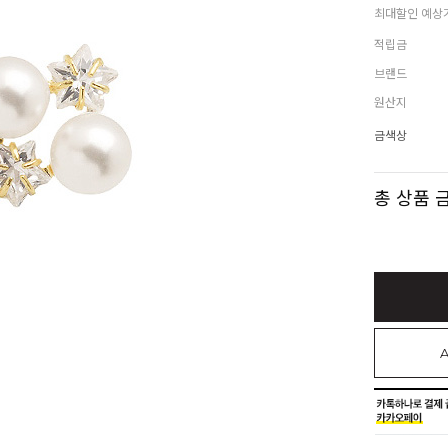
최대할인 예상
적립금
브랜드
원산지
금색상
총 상품 