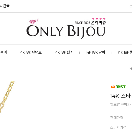
 지급♥
H
 목걸이
14k 18k 팬던트
14k 18k 반지
14k 18k 팔찌
14k 18k
14K 스
별모양 큐빅과
판매가격
소비자가격