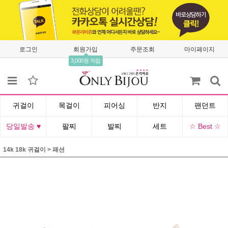
로그인
회원가입
주문조회
마이페이지
3,000원 적립
귀걸이
목걸이
피어싱
반지
팬던트
당일발송 ♥
팔찌
발찌
세트
☆ Best ☆
14k 18k 귀걸이
>
패션