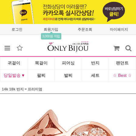
로그인
회원가입
주문조회
마이페이지
3,000원 적립
귀걸이
목걸이
피어싱
반지
팬던트
당일발송 ♥
팔찌
발찌
세트
☆ Best ☆
14k 18k 반지
>
프리미엄