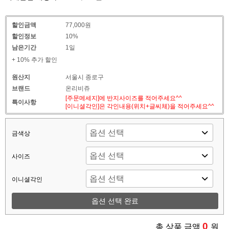
할인금액
77,000원
할인정보
10%
남은기간
1일
+ 10% 추가 할인
원산지
서울시 종로구
브랜드
온리비쥬
[주문메세지]에 반지사이즈를 적어주세요^^
특이사항
[이니셜각인]은 각인내용(위치+글씨체)을 적어주세요^^
금색상
사이즈
이니셜각인
옵션 선택 완료
0
총 상품 금액
원