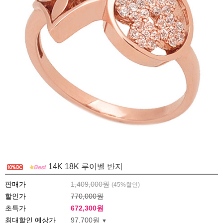
14K 18K 루이벨 반지
판매가
1,409,000원
(
45
%할인)
할인가
770,000원
초특가
672,300
원
최대할인 예상가
97,700원