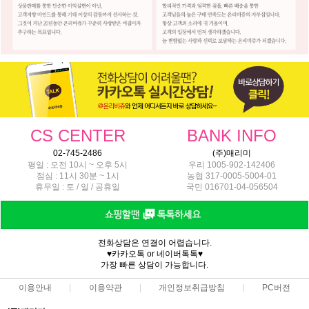
CS CENTER
BANK INFO
02-745-2486
(주)매리미
평일 : 오전 10시 ~ 오후 5시
우리 1005-902-142406
점심 : 11시 30분 ~ 1시
농협 317-0005-5004-01
휴무일 : 토 / 일 / 공휴일
국민 016701-04-056504
전화상담은 연결이 어렵습니다.
♥카카오톡 or 네이버톡톡♥
가장 빠른 상담이 가능합니다.
이용안내
이용약관
개인정보취급방침
PC버전