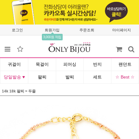
로그인
회원가입
주문조회
마이페이지
3,000원 적립
귀걸이
목걸이
피어싱
반지
팬던트
당일발송 ♥
팔찌
발찌
세트
☆ Best ☆
14k 18k 팔찌
>
두줄