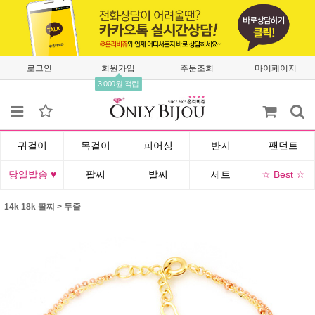
로그인
회원가입
주문조회
마이페이지
3,000원 적립
귀걸이
목걸이
피어싱
반지
팬던트
당일발송 ♥
팔찌
발찌
세트
☆ Best ☆
14k 18k 팔찌
>
두줄