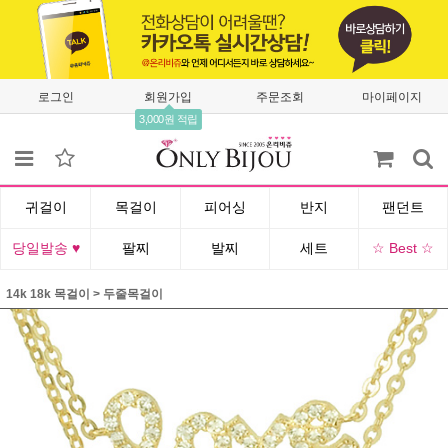
로그인
회원가입
주문조회
마이페이지
3,000원 적립
귀걸이
목걸이
피어싱
반지
팬던트
당일발송 ♥
팔찌
발찌
세트
☆ Best ☆
14k 18k 목걸이
>
두줄목걸이