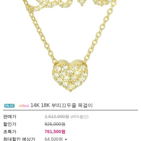
14K 18K 부띠끄두줄 목걸이
판매가
1,512,000원
(
45
%할인)
할인가
826,000원
초특가
761,500
원
최대할인 예상가
64,500원