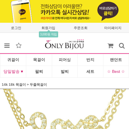
로그인
회원가입
주문조회
마이페이지
3,000원 적립
귀걸이
목걸이
피어싱
반지
팬던트
당일발송 ♥
팔찌
발찌
세트
☆ Best ☆
14k 18k 목걸이
>
두줄목걸이