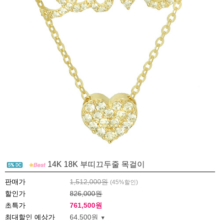
14K 18K 부띠끄두줄 목걸이
판매가
1,512,000원
(
45
%할인)
할인가
826,000원
초특가
761,500
원
최대할인 예상가
64,500원