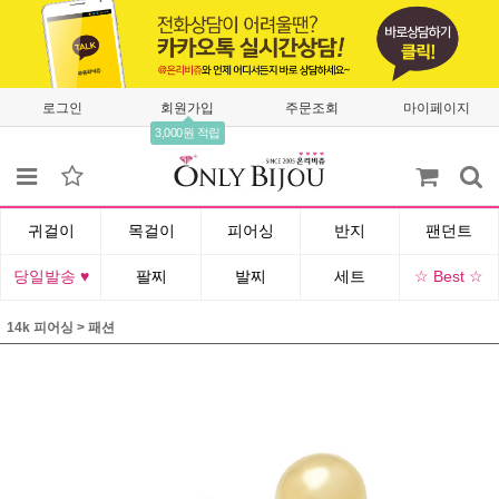
로그인
회원가입
주문조회
마이페이지
3,000원 적립
귀걸이
목걸이
피어싱
반지
팬던트
당일발송 ♥
팔찌
발찌
세트
☆ Best ☆
14k 피어싱
>
패션