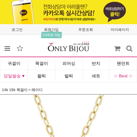
로그인
회원가입
주문조회
마이페이지
3,000원 적립
귀걸이
목걸이
피어싱
반지
팬던트
당일발송 ♥
팔찌
발찌
세트
☆ Best ☆
14k 18k 목걸이
>
레이디