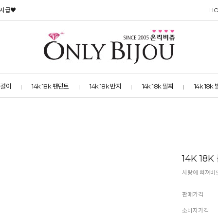
 지급♥
H
 목걸이
14k 18k 팬던트
14k 18k 반지
14k 18k 팔찌
14k 18k
14K 18
사랑에 빠져버릴
판매가격
소비자가격