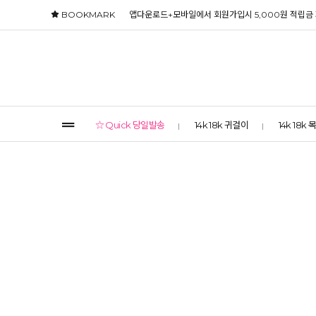
BOOKMARK
앱다운로드+모바일에서 회원가입시 5,000원 적립금
☆ Quick 당일발송
14k 18k 귀걸이
14k 18k