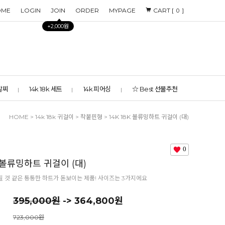
OME
LOGIN
JOIN
ORDER
MYPAGE
CART [
]
0
+2,000원
 발찌
14k 18k 세트
14k 피어싱
☆ Best 선물추천
HOME
>
14k 18k 귀걸이
>
착붙핀형
> 14K 18K 볼류밍하트 귀걸이 (대)
0
K 볼류밍하트 귀걸이 (대)
 것 같은 통통한 하트가 돋보이는 제품! 사이즈는 3가지에요
395,000원
-> 364,800원
723,000원