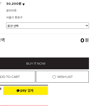
가
30,200원
온리비쥬
서울시 종로구
0
금액
원
BUY IT NOW
ADD TO CART
WISH LIST