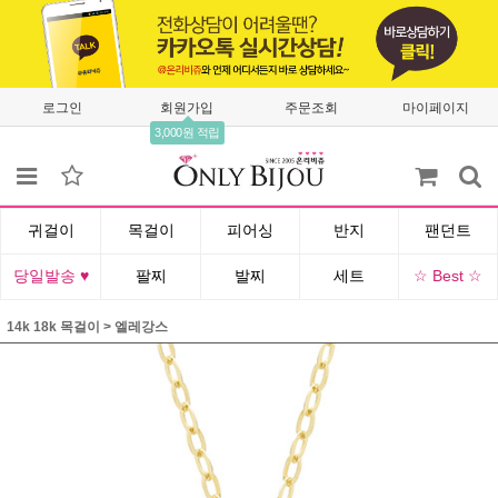
로그인
회원가입
주문조회
마이페이지
3,000원 적립
귀걸이
목걸이
피어싱
반지
팬던트
당일발송 ♥
팔찌
발찌
세트
☆ Best ☆
14k 18k 목걸이
>
엘레강스