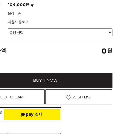
가
104,000원
온리비쥬
서울시 종로구
0
금액
원
BUY IT NOW
ADD TO CART
WISH LIST