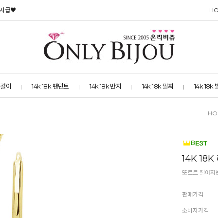
 지급♥
H
 목걸이
14k 18k 팬던트
14k 18k 반지
14k 18k 팔찌
14k 18k
HO
14K 18
또르르 떨어지
판매가격
소비자가격