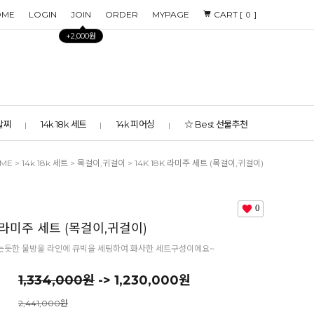
OME
LOGIN
JOIN
ORDER
MYPAGE
CART [
]
0
+2,000원
 발찌
14k 18k 세트
14k 피어싱
☆ Best 선물추천
ME
>
14k 18k 세트
>
목걸이,귀걸이
> 14K 18K 라미주 세트 (목걸이,귀걸이)
0
K 라미주 세트 (목걸이,귀걸이)
는듯한 물방울 라인에 큐빅을 세팅하여 화사한 세트구성이에요~
1,334,000원
-> 1,230,000원
2,441,000원