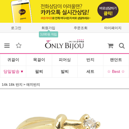
로그인
회원가입
주문조회
마이페이지
3,000원 적립
귀걸이
목걸이
피어싱
반지
팬던트
당일발송 ♥
팔찌
발찌
세트
☆ Best ☆
14k 18k 반지
>
애끼반지