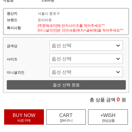
적립금
3,800원
원산지
서울시 종로구
브랜드
온리비쥬
[주문메세지]에 반지사이즈를 적어주세요^^
특이사항
[이니셜각인]은 각인내용(위치+글씨체)을 적어주세요^^
금색상
사이즈
이니셜각인
옵션 선택 완료
0
총 상품 금액
원
BUY NOW
CART
+WISH
바로구매
장바구니
관심상품