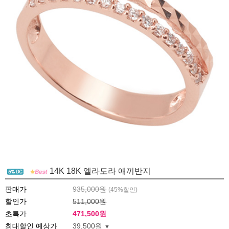
14K 18K 엘라도라 애끼반지
판매가
935,000원
(
45
%할인)
할인가
511,000원
초특가
471,500
원
최대할인 예상가
39,500원