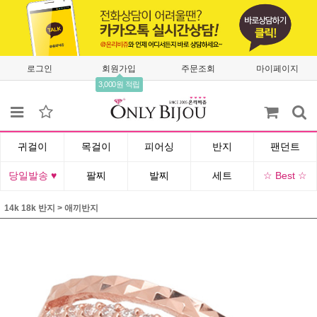
로그인
회원가입
주문조회
마이페이지
3,000원 적립
귀걸이
목걸이
피어싱
반지
팬던트
당일발송 ♥
팔찌
발찌
세트
☆ Best ☆
14k 18k 반지
>
애끼반지