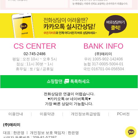
CS CENTER
BANK INFO
02-745-2486
(주)매리미
평일 : 오전 10시 ~ 오후 5시
우리 1005-902-142406
점심 : 11시 30분 ~ 1시
농협 317-0005-5004-01
휴무일 : 토 / 일 / 공휴일
국민 016701-04-056504
전화상담은 연결이 어렵습니다.
♥카카오톡 or 네이버톡톡♥
가장 빠른 상담이 가능합니다.
이용안내
이용약관
개인정보취급방침
PC버전
(주)매리미
대표 : 한은영 ㅣ 개인정보 보호 책임자 : 한은영
사업자 등록번호 : 209-81-57297