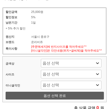
할인금액
25,000원
할인정보
5%
남은기간
1일
+ 5% 추가 할인
원산지
서울시 종로구
브랜드
온리비쥬
[주문메세지]에 반지사이즈를 적어주세요^^
특이사항
[이니셜각인]은 각인내용(위치+글씨체)을 적어주세요^^
금색상
사이즈
이니셜각인
옵션 선택 완료
0
총 상품 금액
원