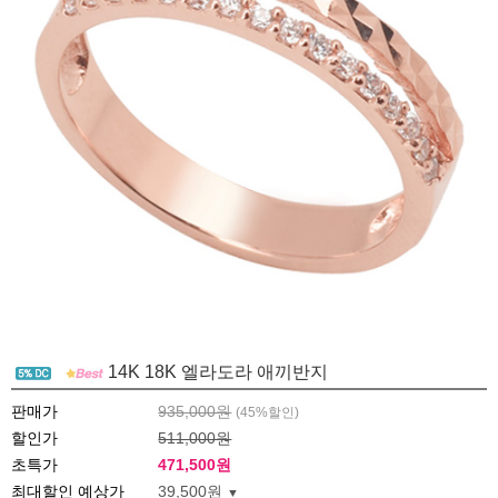
14K 18K 엘라도라 애끼반지
판매가
935,000원
(
45
%할인)
할인가
511,000원
초특가
471,500
원
최대할인 예상가
39,500원