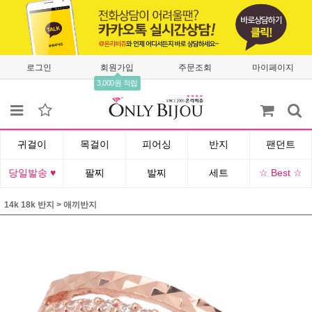
로그인
회원가입
주문조회
마이페이지
3,000원 적립
귀걸이
목걸이
피어싱
반지
팬던트
당일발송 ♥
팔찌
발찌
세트
☆ Best ☆
14k 18k 반지
>
애끼반지