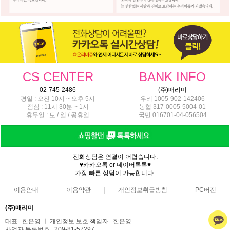
CS CENTER
BANK INFO
02-745-2486
(주)매리미
평일 : 오전 10시 ~ 오후 5시
우리 1005-902-142406
점심 : 11시 30분 ~ 1시
농협 317-0005-5004-01
휴무일 : 토 / 일 / 공휴일
국민 016701-04-056504
전화상담은 연결이 어렵습니다.
♥카카오톡 or 네이버톡톡♥
가장 빠른 상담이 가능합니다.
이용안내
이용약관
개인정보취급방침
PC버전
(주)매리미
대표 : 한은영 ㅣ 개인정보 보호 책임자 : 한은영
사업자 등록번호 : 209-81-57297