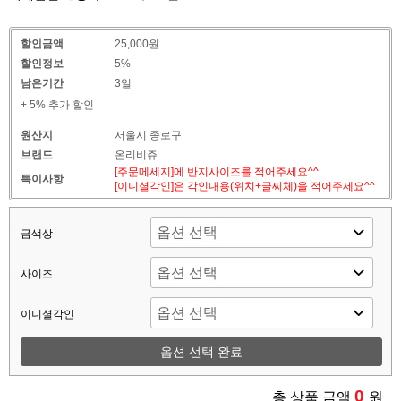
할인금액
25,000원
할인정보
5%
남은기간
3일
+ 5% 추가 할인
원산지
서울시 종로구
브랜드
온리비쥬
[주문메세지]에 반지사이즈를 적어주세요^^
특이사항
[이니셜각인]은 각인내용(위치+글씨체)을 적어주세요^^
금색상
사이즈
이니셜각인
옵션 선택 완료
0
총 상품 금액
원