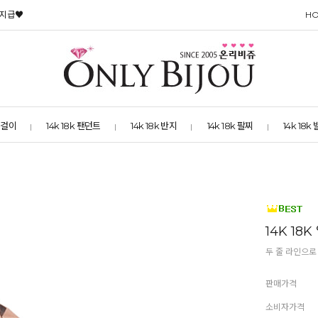
 지급♥
H
 목걸이
14k 18k 팬던트
14k 18k 반지
14k 18k 팔찌
14k 18k
14K 1
두 줄 라인으로
판매가격
소비자가격