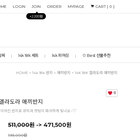
OME
LOGIN
JOIN
ORDER
MYPAGE
CART [
]
0
+2,000원
 발찌
14k 18k 세트
14k 피어싱
☆ Best 선물추천
HOME
>
14k 18k 반지
>
애끼반지
> 14K 18K 엘라도라 애끼반지
0
8K 엘라도라 애끼반지
 이어진 반지로 큐빅과 컷팅이 화사하게 빛나요~♡
511,000원
-> 471,500원
935,000원