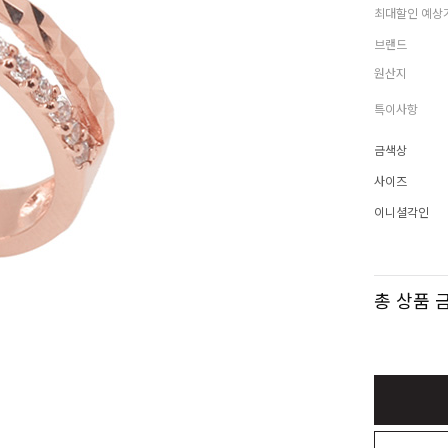
최대할인 예상
브랜드
원산지
특이사항
금색상
사이즈
이니셜각인
총 상품 