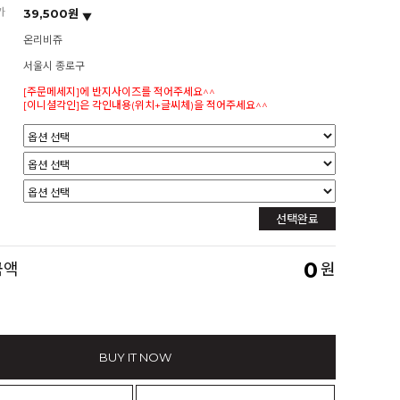
가
39,500원
온리비쥬
서울시 종로구
[주문메세지]에 반지사이즈를 적어주세요^^
[이니셜각인]은 각인내용(위치+글씨체)을 적어주세요^^
선택완료
0
금액
원
BUY IT NOW