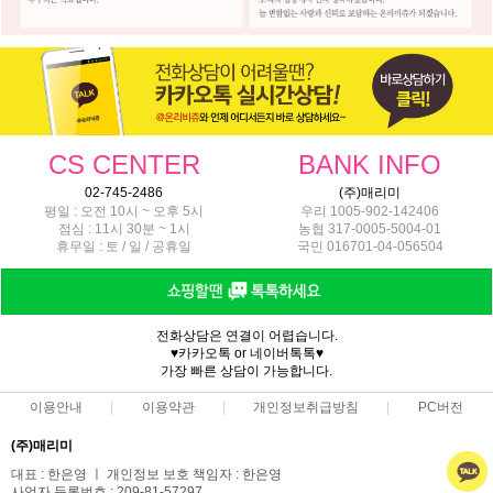
CS CENTER
BANK INFO
02-745-2486
(주)매리미
평일 : 오전 10시 ~ 오후 5시
우리 1005-902-142406
점심 : 11시 30분 ~ 1시
농협 317-0005-5004-01
휴무일 : 토 / 일 / 공휴일
국민 016701-04-056504
전화상담은 연결이 어렵습니다.
♥카카오톡 or 네이버톡톡♥
가장 빠른 상담이 가능합니다.
이용안내
이용약관
개인정보취급방침
PC버전
(주)매리미
대표 : 한은영 ㅣ 개인정보 보호 책임자 : 한은영
사업자 등록번호 : 209-81-57297