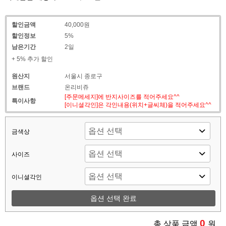
할인금액
40,000원
할인정보
5%
남은기간
2일
+ 5% 추가 할인
원산지
서울시 종로구
브랜드
온리비쥬
[주문메세지]에 반지사이즈를 적어주세요^^
특이사항
[이니셜각인]은 각인내용(위치+글씨체)을 적어주세요^^
금색상
사이즈
이니셜각인
옵션 선택 완료
0
총 상품 금액
원