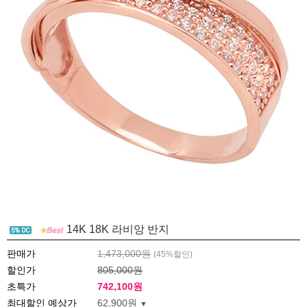
14K 18K 라비앙 반지
판매가
1,473,000원
(
45
%할인)
할인가
805,000원
초특가
742,100
원
최대할인 예상가
62,900원