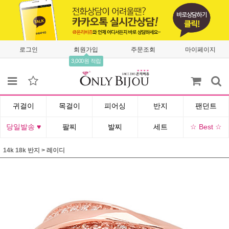
로그인
회원가입
주문조회
마이페이지
3,000원 적립
귀걸이
목걸이
피어싱
반지
팬던트
당일발송 ♥
팔찌
발찌
세트
☆ Best ☆
14k 18k 반지
>
레이디