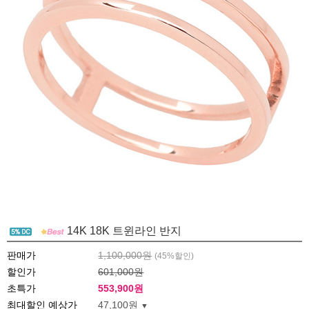
14K 18K 트윈라인 반지
판매가
1,100,000원
(
45
%할인)
할인가
601,000원
초특가
553,900
원
최대할인 예상가
47,100원