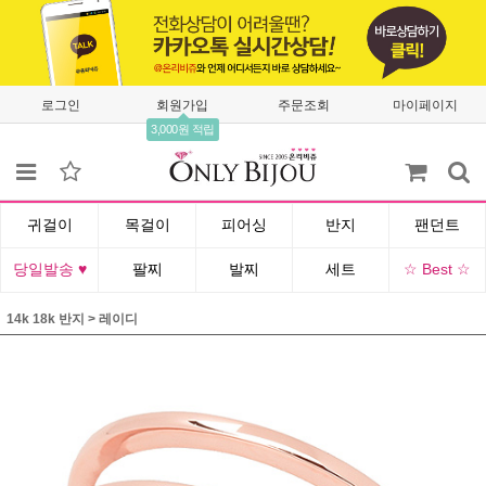
로그인
회원가입
주문조회
마이페이지
3,000원 적립
귀걸이
목걸이
피어싱
반지
팬던트
당일발송 ♥
팔찌
발찌
세트
☆ Best ☆
14k 18k 반지
>
레이디