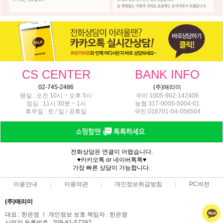
CS CENTER
BANK INFO
02-745-2486
(주)매리미
평일 : 오전 10시 ~ 오후 5시
우리 1005-902-142406
점심 : 11시 30분 ~ 1시
농협 317-0005-5004-01
휴무일 : 토 / 일 / 공휴일
국민 016701-04-056504
전화상담은 연결이 어렵습니다.
♥카카오톡 or 네이버톡톡♥
가장 빠른 상담이 가능합니다.
이용안내
이용약관
개인정보취급방침
PC버전
(주)매리미
대표 : 한은영 ㅣ 개인정보 보호 책임자 : 한은영
사업자 등록번호 : 209-81-57297