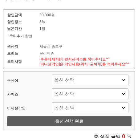
할인금액
30,000원
할인정보
5%
남은기간
1일
+ 5% 추가 할인
원산지
서울시 종로구
브랜드
온리비쥬
[주문메세지]에 반지사이즈를 적어주세요^^
특이사항
[이니셜각인]은 각인내용(위치+글씨체)을 적어주세요^^
금색상
사이즈
이니셜각인
옵션 선택 완료
0
총 상품 금액
원