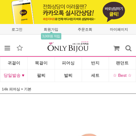
로그인
회원가입
주문조회
마이페이지
3,000원 적립
귀걸이
목걸이
피어싱
반지
팬던트
당일발송 ♥
팔찌
발찌
세트
☆ Best ☆
14k 피어싱
>
기본