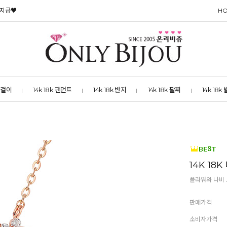
 지급♥
H
 목걸이
14k 18k 팬던트
14k 18k 반지
14k 18k 팔찌
14k 18k
14K 18
플라워와 나비 
판매가격
소비자가격