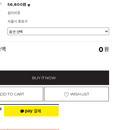
가
56,800원
온리비쥬
서울시 종로구
0
금액
원
BUY IT NOW
ADD TO CART
WISH LIST