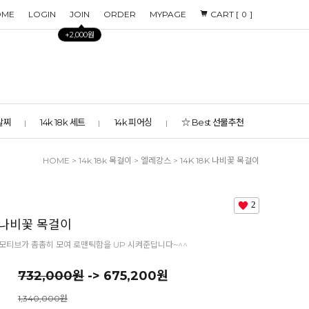
OME
LOGIN
JOIN
ORDER
MYPAGE
CART [
]
0
+2,000원
 발찌
14k 18k 세트
14k 피어싱
☆ Best 선물추천
HOME
>
14k 18k 목걸이
>
엘레강스
> 14K 18K 나비꽃 목걸이
2
K 나비꽃 목걸이
모티브가 촘촘히 모여 로맨틱함을 UP 시켜준답니다~^^
732,000원
-> 675,200원
1,340,000원