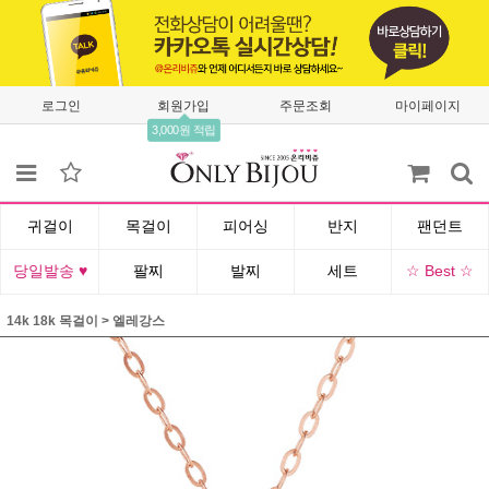
로그인
회원가입
주문조회
마이페이지
3,000원 적립
귀걸이
목걸이
피어싱
반지
팬던트
당일발송 ♥
팔찌
발찌
세트
☆ Best ☆
14k 18k 목걸이
>
엘레강스