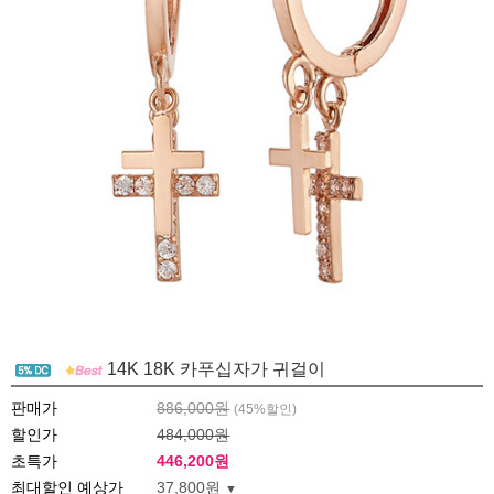
14K 18K 카푸십자가 귀걸이
판매가
886,000원
(
45
%할인)
할인가
484,000원
초특가
446,200
원
최대할인 예상가
37,800원