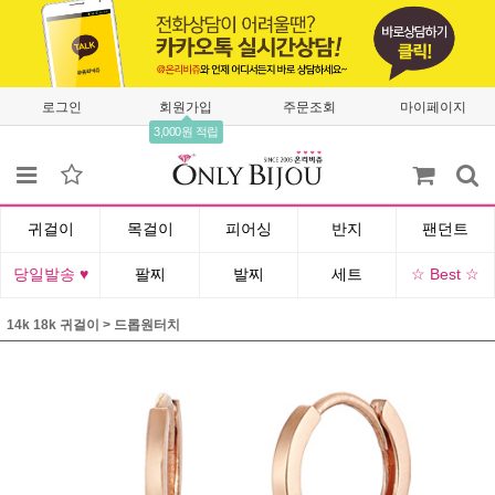
로그인
회원가입
주문조회
마이페이지
3,000원 적립
귀걸이
목걸이
피어싱
반지
팬던트
당일발송 ♥
팔찌
발찌
세트
☆ Best ☆
14k 18k 귀걸이
>
드롭원터치