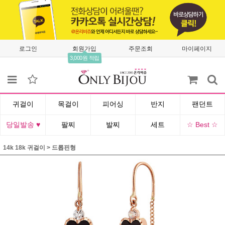
로그인
회원가입
주문조회
마이페이지
3,000원 적립
귀걸이
목걸이
피어싱
반지
팬던트
당일발송 ♥
팔찌
발찌
세트
☆ Best ☆
14k 18k 귀걸이
>
드롭핀형