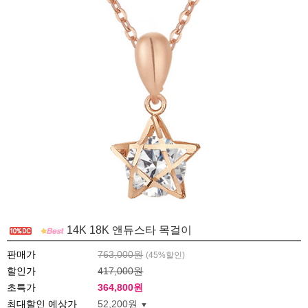
14K 18K 앤듀스타 목걸이
판매가
763,000원
(
45
%할인)
할인가
417,000원
초특가
364,800
원
최대할인 예상가
52,200원