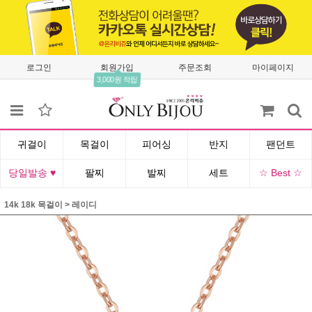
로그인
회원가입
주문조회
마이페이지
3,000원 적립
귀걸이
목걸이
피어싱
반지
팬던트
당일발송 ♥
팔찌
발찌
세트
☆ Best ☆
14k 18k 목걸이
>
레이디