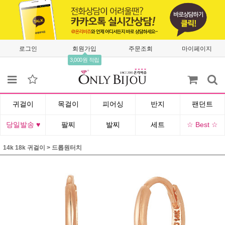
로그인
회원가입
주문조회
마이페이지
3,000원 적립
귀걸이
목걸이
피어싱
반지
팬던트
당일발송 ♥
팔찌
발찌
세트
☆ Best ☆
14k 18k 귀걸이
>
드롭원터치