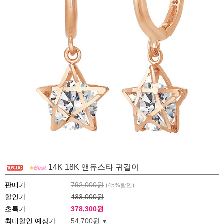
14K 18K 앤듀스타 귀걸이
판매가
792,000원
(
45
%할인)
할인가
433,000원
초특가
378,300
원
최대할인 예상가
54,700원