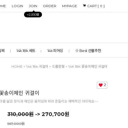
OME
LOGIN
JOIN
ORDER
MYPAGE
CART [
]
0
+2,000원
 발찌
14k 18k 세트
14k 피어싱
☆ Best 선물추천
HOME
>
14k 18k 귀걸이
>
드롭핀형
> 14K 18K 꽃송이체인 귀걸이
2
8K 꽃송이체인 귀걸이
이를 닮은 장식과 체인은 움직임에 따라 흔들리는 매력적인 아이에요^^
310,000원
-> 270,700원
567,000원