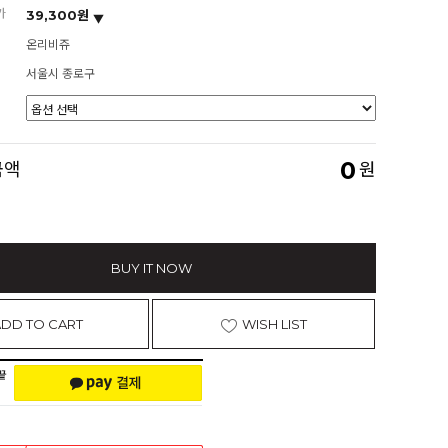
가
39,300원
온리비쥬
서울시 종로구
0
금액
원
BUY IT NOW
ADD TO CART
WISH LIST