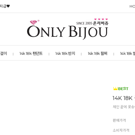
 지급♥
H
 목걸이
14k 18k 팬던트
14k 18k 반지
14k 18k 팔찌
14k 18k
14K 1
체인 끝에 꽃송
판매가격
소비자가격