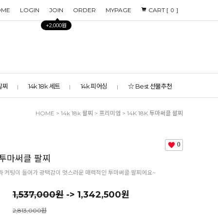
OME
LOGIN
JOIN
ORDER
MYPAGE
CART [
]
0
+2,000원
 발찌
14k 18k 세트
14k 피어싱
☆ Best 선물추천
HOME
>
14k 18k 팔찌
>
프리미엄
> 14K 18K 투마써클 팔찌
0
K 투마써클 팔찌
과 커팅이 들어가 광택감이 멋스러운 매력적인 투마써클 팔찌에요~
1,537,000원
-> 1,342,500원
2,813,000원