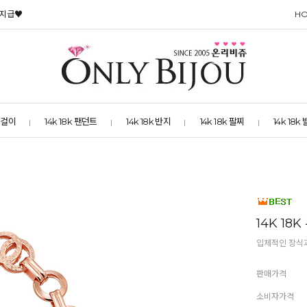
 지급♥
H
 목걸이
14k 18k 팬던트
14k 18k 반지
14k 18k 팔찌
14k 18k
14K 18
입체적인 장식
판매가격
소비자가격