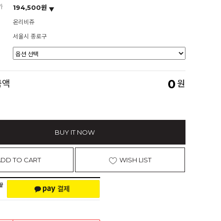
가
194,500원
온리비쥬
서울시 종로구
0
금액
원
BUY IT NOW
ADD TO CART
WISH LIST