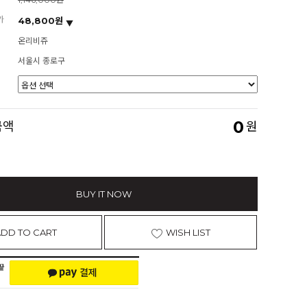
가
48,800원
온리비쥬
서울시 종로구
0
금액
원
BUY IT NOW
ADD TO CART
WISH LIST