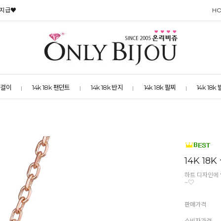
 지급♥
H
 목걸이
14k 18k 팬던트
14k 18k 반지
14k 18k 팔찌
14k 18k
14K 18
하트 디자인에
~♡
판매가격
소비자가격