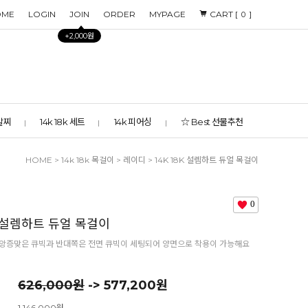
OME
LOGIN
JOIN
ORDER
MYPAGE
CART [
]
0
+2,000원
 발찌
14k 18k 세트
14k 피어싱
☆ Best 선물추천
HOME
>
14k 18k 목걸이
>
레이디
> 14K 18K 설렘하트 듀얼 목걸이
0
K 설렘하트 듀얼 목걸이
 앙증맞은 큐빅과 반대쪽은 전면 큐빅이 세팅되어 양면으로 착용이 가능해요
626,000원
-> 577,200원
1,146,000원