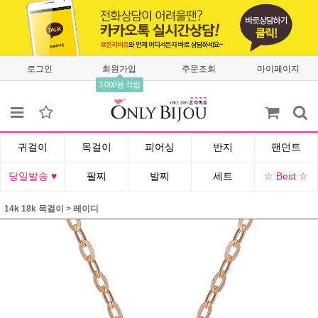
로그인
회원가입
주문조회
마이페이지
3,000원 적립
귀걸이
목걸이
피어싱
반지
팬던트
당일발송 ♥
팔찌
발찌
세트
☆ Best ☆
14k 18k 목걸이
>
레이디