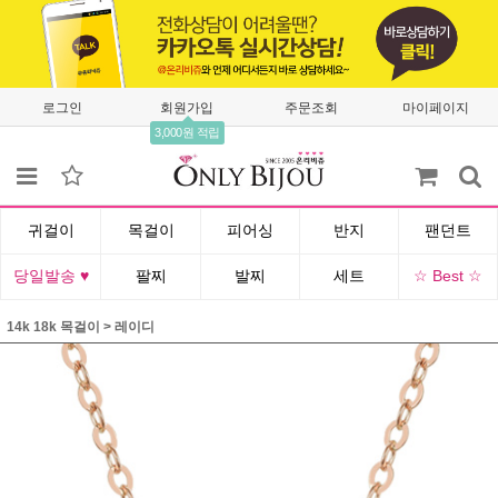
로그인
회원가입
주문조회
마이페이지
3,000원 적립
귀걸이
목걸이
피어싱
반지
팬던트
당일발송 ♥
팔찌
발찌
세트
☆ Best ☆
14k 18k 목걸이
>
레이디