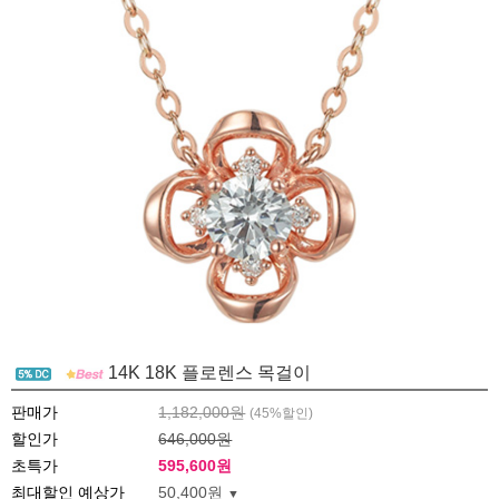
14K 18K 플로렌스 목걸이
판매가
1,182,000원
(
45
%할인)
할인가
646,000원
초특가
595,600
원
최대할인 예상가
50,400원