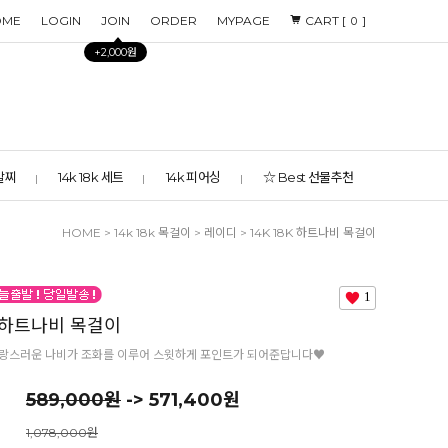
OME
LOGIN
JOIN
ORDER
MYPAGE
CART [
]
0
+2,000원
 발찌
14k 18k 세트
14k 피어싱
☆ Best 선물추천
HOME
>
14k 18k 목걸이
>
레이디
> 14K 18K 하트나비 목걸이
1
K 하트나비 목걸이
사랑스러운 나비가 조화를 이루어 스윗하게 포인트가 되어준답니다♥
589,000원
-> 571,400원
1,078,000원