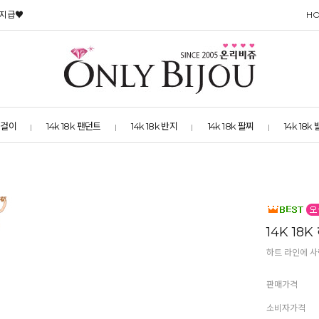
 지급♥
H
 목걸이
14k 18k 팬던트
14k 18k 반지
14k 18k 팔찌
14k 18k
14K 18
하트 라인에 
판매가격
소비자가격