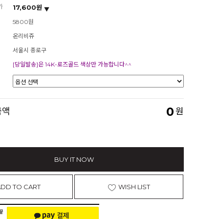
가
17,600원
5800원
온리비쥬
서울시 종로구
[당일발송]은 14K-로즈골드 색상만 가능합니다^^
0
금액
원
BUY IT NOW
ADD TO CART
WISH LIST